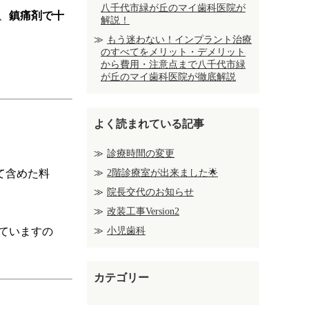
八千代市緑が丘のマイ歯科医院が
、
鎮痛剤で十
解説！
もう迷わない！インプラント治療
のすべてをメリット・デメリット
から費用・注意点まで八千代市緑
が丘のマイ歯科医院が徹底解説
よく読まれている記事
診療時間の変更
て含めた料
2階診療室が出来ました🌟
院長交代のお知らせ
改装工事Version2
ていますの
小児歯科
カテゴリー