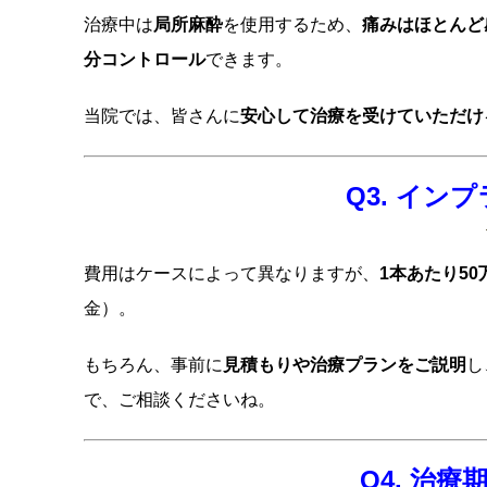
治療中は
局所麻酔
を使用するため、
痛みはほとんど
分コントロール
できます。
当院では、皆さんに
安心して治療を受けていただけ
Q3. イ
費用はケースによって異なりますが、
1本あたり5
金）。
もちろん、事前に
見積もりや治療プランをご説明
し
で、ご相談くださいね。
Q4. 治