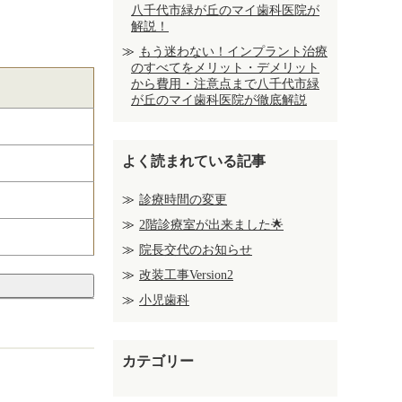
八千代市緑が丘のマイ歯科医院が
解説！
もう迷わない！インプラント治療
のすべてをメリット・デメリット
から費用・注意点まで八千代市緑
が丘のマイ歯科医院が徹底解説
よく読まれている記事
診療時間の変更
2階診療室が出来ました🌟
院長交代のお知らせ
改装工事Version2
小児歯科
カテゴリー