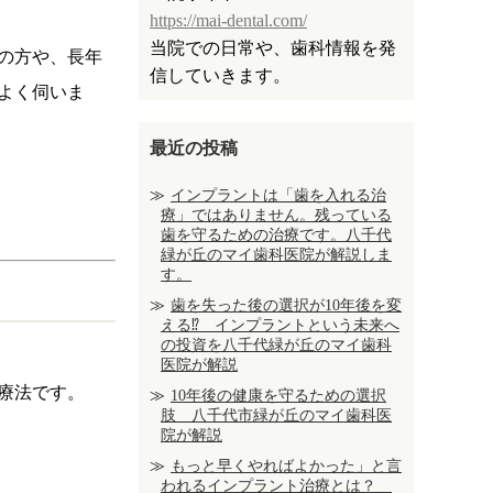
https://mai-dental.com/
当院での日常や、歯科情報を発
の方や、長年
信していきます。
よく伺いま
最近の投稿
インプラントは「歯を入れる治
療」ではありません。残っている
歯を守るための治療です。八千代
緑が丘のマイ歯科医院が解説しま
す。
歯を失った後の選択が10年後を変
える⁉ インプラントという未来へ
の投資を八千代緑が丘のマイ歯科
医院が解説
療法です。
10年後の健康を守るための選択
肢 八千代市緑が丘のマイ歯科医
院が解説
もっと早くやればよかった」と言
われるインプラント治療とは？