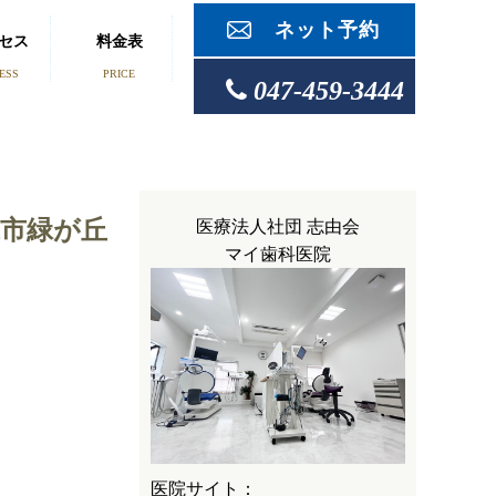
ネット予約
セス
料金表
ESS
PRICE
047-459-3444
市緑が丘
医療法人社団 志由会
マイ歯科医院
医院サイト：