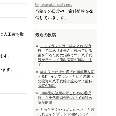
https://mai-dental.com/
当院での日常や、歯科情報を発
信していきます。
に人工歯を取
最近の投稿
インプラントは「歯を入れる治
療」ではありません。残っている
歯を守るための治療です。八千代
ます。
緑が丘のマイ歯科医院が解説しま
す。
います。
歯を失った後の選択が10年後を変
える⁉ インプラントという未来へ
の投資を八千代緑が丘のマイ歯科
医院が解説
10年後の健康を守るための選択
肢 八千代市緑が丘のマイ歯科医
院が解説
もっと早くやればよかった」と言
われるインプラント治療とは？