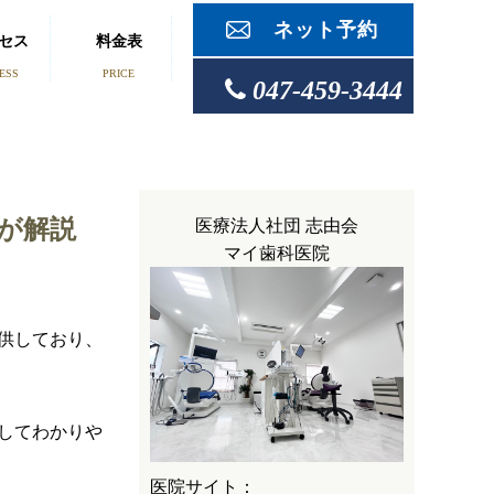
ネット予約
セス
料金表
ESS
PRICE
047-459-3444
が解説
医療法人社団 志由会
マイ歯科医院
供しており、
してわかりや
医院サイト：