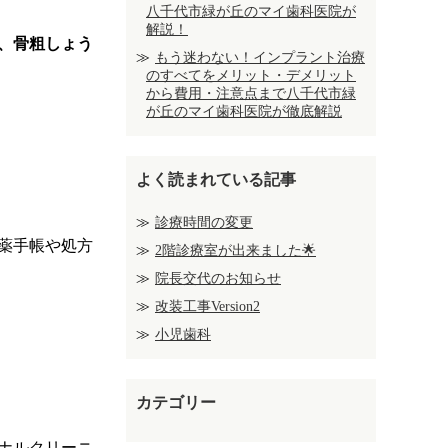
八千代市緑が丘のマイ歯科医院が
解説！
、骨粗しょう
もう迷わない！インプラント治療
のすべてをメリット・デメリット
から費用・注意点まで八千代市緑
が丘のマイ歯科医院が徹底解説
よく読まれている記事
診療時間の変更
薬手帳や処方
2階診療室が出来ました🌟
院長交代のお知らせ
改装工事Version2
小児歯科
カテゴリー
ナルクリーニ