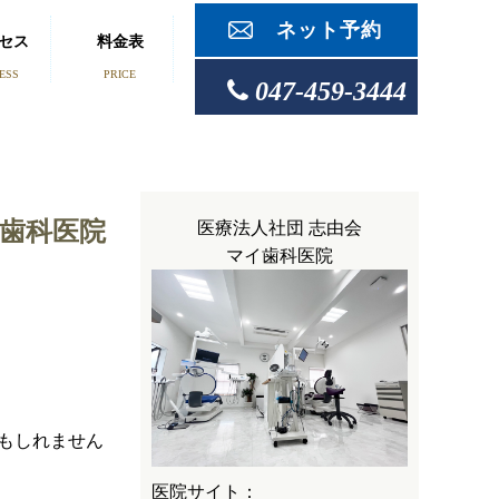
ネット予約
セス
料金表
ESS
PRICE
047-459-3444
歯科医院
医療法人社団 志由会
マイ歯科医院
もしれません
医院サイト：