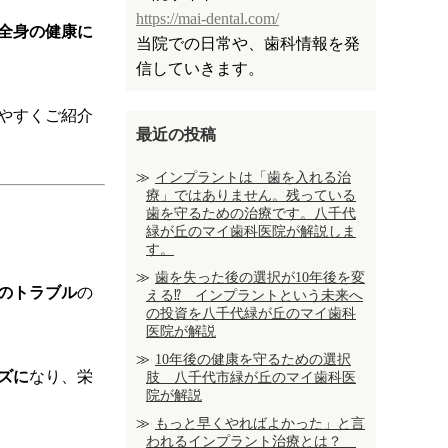
https://mai-dental.com/
全身の健康に
当院での日常や、歯科情報を発
信していきます。
やすくご紹介
最近の投稿
インプラントは「歯を入れる治
療」ではありません。残っている
歯を守るための治療です。八千代
緑が丘のマイ歯科医院が解説しま
す。
歯を失った後の選択が10年後を変
のトラブル
の
える⁉ インプラントという未来へ
の投資を八千代緑が丘のマイ歯科
医院が解説
10年後の健康を守るための選択
ズに
なり、栄
肢 八千代市緑が丘のマイ歯科医
院が解説
もっと早くやればよかった」と言
われるインプラント治療とは？