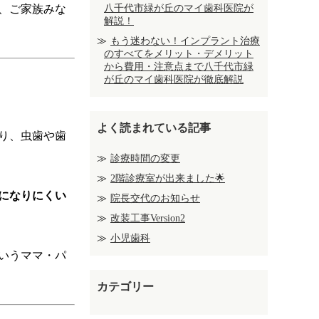
、ご家族みな
八千代市緑が丘のマイ歯科医院が
解説！
もう迷わない！インプラント治療
のすべてをメリット・デメリット
から費用・注意点まで八千代市緑
が丘のマイ歯科医院が徹底解説
よく読まれている記事
り、虫歯や歯
診療時間の変更
2階診療室が出来ました🌟
になりにくい
院長交代のお知らせ
改装工事Version2
小児歯科
いうママ・パ
カテゴリー