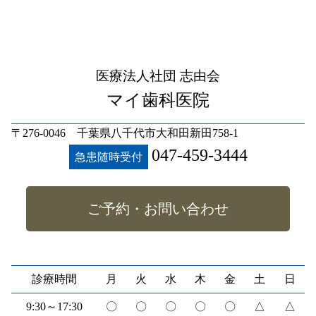
医療法人社団 志由会
マイ歯科医院
〒276-0046 千葉県八千代市大和田新田758-1
047-459-3444
急患随時受付
ご予約・お問い合わせ
診療時間
月
火
水
木
金
土
日
9:30～17:30
〇
〇
〇
〇
〇
△
△